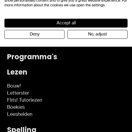
show personalised content and to give you a great website experience. For
more information about the cookies we use open the settings.
Neem contact op
Accept all
KvK-nummer: 32091491
Algemene voorwaarden
Deny
No, adjust
Toegankelijkheidsverklaring
Programma's
Lezen
Bouw!
Letterster
Flits! Tutorlezen
Boekies
Leeshelden
Spelling