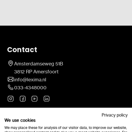
Contact
Amsterdamseweg 51B
3812 RP Amersfoort
info@lexima.nl
033-4348000
Neem tijdens kantooruren rechtstreeks contact met
Privacy policy
We use cookies
ons op.
We may place these for analysis of our visitor data, to improve our website,