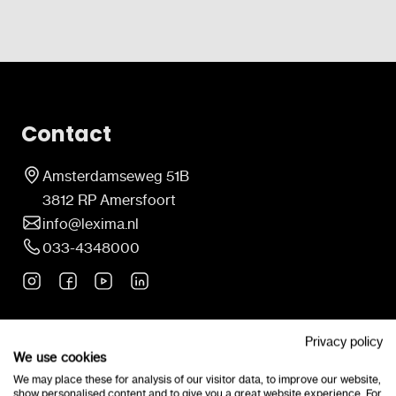
Contact
Amsterdamseweg 51B
3812 RP Amersfoort
info@lexima.nl
033-4348000
Neem tijdens kantooruren rechtstreeks contact met
Privacy policy
ons op.
We use cookies
We may place these for analysis of our visitor data, to improve our website,
show personalised content and to give you a great website experience. For