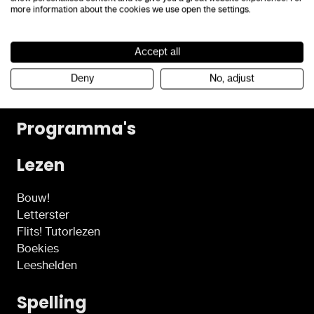
more information about the cookies we use open the settings.
Neem contact op
Accept all
KvK-nummer: 32091491
Algemene voorwaarden
Deny
No, adjust
Toegankelijkheidsverklaring
Programma's
Lezen
Bouw!
Letterster
Flits! Tutorlezen
Boekies
Leeshelden
Spelling