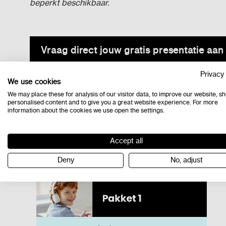
beperkt beschikbaar.
Vraag direct jouw gratis presentatie aan
Privacy 
We use cookies
Bekijk de pakketten voor 
We may place these for analysis of our visitor data, to improve our website, s
personalised content and to give you a great website experience. For more
information about the cookies we use open the settings.
Wil je structureel aan de slag met taal- of rekeno
taal- of rekenachterstanden.
Accept all
Heb je interesse in een pakket voor rekenen, taal, 
Deny
No, adjust