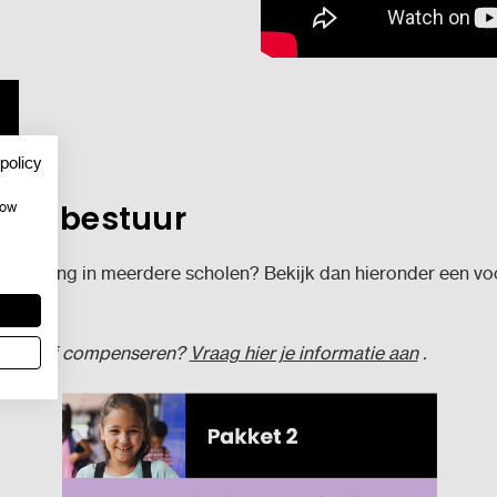
policy
jouw bestuur
how
ndersteuning in meerdere scholen? Bekijk dan hieronder een 
spellen of compenseren?
Vraag hier je informatie aan
.