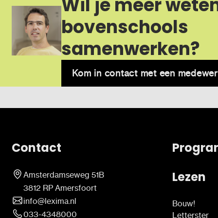
Wil je meer wete
bovenschools
samenwerken?
Kom in contact met een medewer
Contact
Progra
Lezen
Amsterdamseweg 51B
3812 RP Amersfoort
info@lexima.nl
Bouw!
033-4348000
Letterster