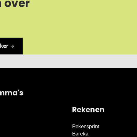
n over
ker
mma's
Rekenen
Rekensprint
Bareka