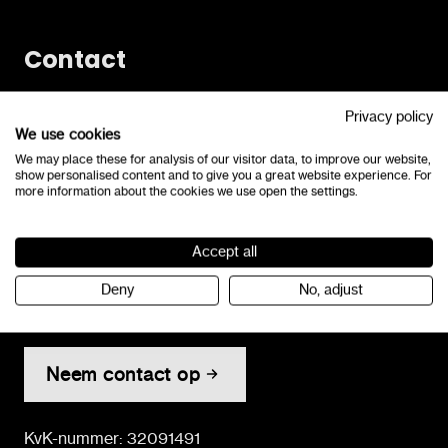
Contact
Amsterdamseweg 51B
Privacy policy
3812 RP Amersfoort
We use cookies
We may place these for analysis of our visitor data, to improve our website,
info@lexima.nl
show personalised content and to give you a great website experience. For
033-4348000
more information about the cookies we use open the settings.
Accept all
Neem tijdens kantooruren rechtstreeks contact met
Deny
No, adjust
ons op.
Neem contact op
KvK-nummer: 32091491