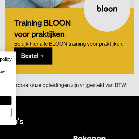
Training BLOON
voor praktijken
Bekijk hier alle BLOON training voor praktijken.
Bestel
policy
how
r, waardoor onze opleidingen zijn vrijgesteld van BTW.
mma's
Rekenen