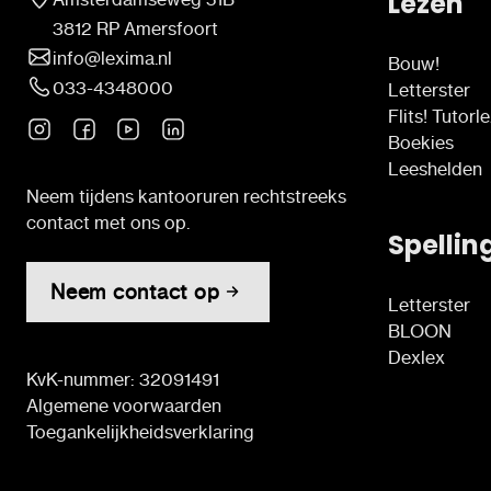
Lezen
3812 RP Amersfoort
info@lexima.nl
Bouw!
033-4348000
Letterster
Flits! Tutorl
Boekies
Leeshelden
Neem tijdens kantooruren rechtstreeks
contact met ons op.
Spellin
Neem contact op
Letterster
BLOON
Dexlex
KvK-nummer: 32091491
Algemene voorwaarden
Toegankelijkheidsverklaring