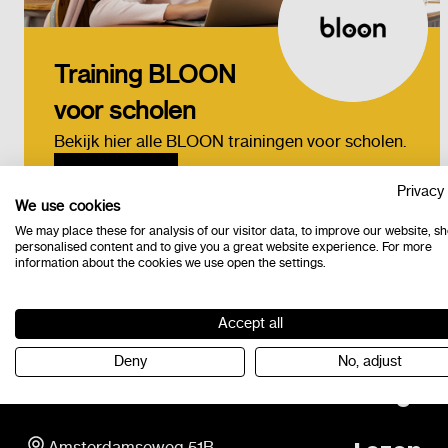
Training BLOON
voor scholen
Bekijk hier alle BLOON trainingen voor scholen.
Bestel
Privacy 
We use cookies
We may place these for analysis of our visitor data, to improve our website, s
personalised content and to give you a great website experience. For more
information about the cookies we use open the settings.
Lexima Academie is geregistreerd in het CRKBO-registe
Accept all
Deny
No, adjust
Contact
Progra
Amsterdamseweg 51B