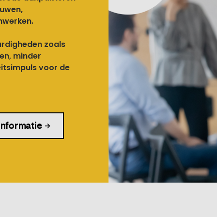
ouwen,
nwerken.
ardigheden zoals
gen, minder
eitsimpuls voor de
informatie