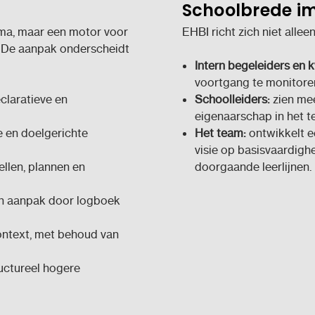
Schoolbrede i
amma, maar een motor voor
EHBI richt zich niet allee
. De aanpak onderscheidt
Intern begeleiders en 
voortgang te monitore
claratieve en
Schoolleiders:
zien mee
eigenaarschap in het t
e en doelgerichte
Het team:
ontwikkelt e
visie op basisvaardigh
llen, plannen en
doorgaande leerlijnen.
en aanpak door logboek
ontext, met behoud van
uctureel hogere