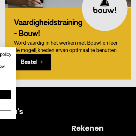
Vaardigheidstraining
- Bouw!
Word vaardig in het werken met Bouw! en leer
de mogelijkheden ervan optimaal te benutten.
policy
Bestel
how
mma's
Rekenen