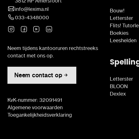
3812 RP Amersfoort
info@lexima.nl
Bouw!
033-4348000
Letterster
Flits! Tutorl
Boekies
Leeshelden
Neem tijdens kantooruren rechtstreeks
contact met ons op.
Spellin
Neem contact op
Letterster
BLOON
Dexlex
KvK-nummer: 32091491
Algemene voorwaarden
Toegankelijkheidsverklaring