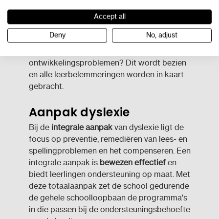
omgeving aanwezig, die het kunnen
verklaren.
Accept all
Deny
No, adjust
3. Indicerende diagnose
Zijn er nog andere
ontwikkelingsproblemen? Dit wordt bezien
en alle leerbelemmeringen worden in kaart
gebracht.
Aanpak dyslexie
Bij de
integrale aanpak
van dyslexie ligt de
focus op preventie, remediëren van lees- en
spellingproblemen en het compenseren. Een
integrale aanpak is
bewezen effectief
en
biedt leerlingen ondersteuning op maat. Met
deze totaalaanpak zet de school gedurende
de gehele schoolloopbaan de programma's
in die passen bij de ondersteuningsbehoefte