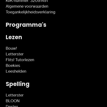
KvK-nummer: 32091491
Algemene voorwaarden
Toegankelijkheidsverklaring
Programma's
Lezen
Bouw!
Letterster
Flits! Tutorlezen
Boekies
Leeshelden
Spelling
Letterster
BLOON
Dexlex