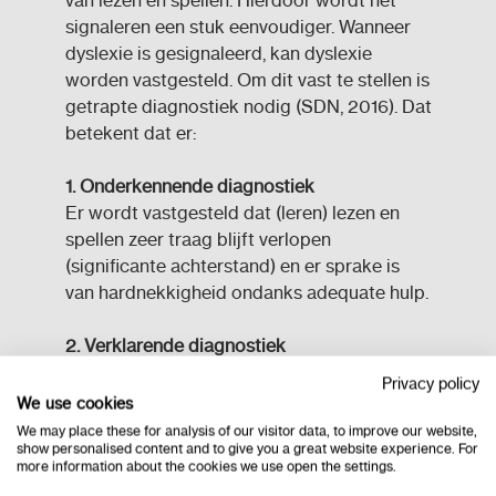
signaleren een stuk eenvoudiger. Wanneer
dyslexie is gesignaleerd, kan dyslexie
worden vastgesteld. Om dit vast te stellen is
getrapte diagnostiek nodig (SDN, 2016). Dat
betekent dat er:
1. Onderkennende diagnostiek
Er wordt vastgesteld dat (leren) lezen en
spellen zeer traag blijft verlopen
(significante achterstand) en er sprake is
van hardnekkigheid ondanks adequate hulp.
2. Verklarende diagnostiek
Er wordt nagegaan of de problemen
Privacy policy
voldoen aan het principe van specificiteit.
We use cookies
Hiermee bedoelen we dat het een
We may place these for analysis of our visitor data, to improve our website,
show personalised content and to give you a great website experience. For
hardnekkige stoornis met automatisering is.
more information about the cookies we use open the settings.
Er zijn geen andere factoren in het kind of