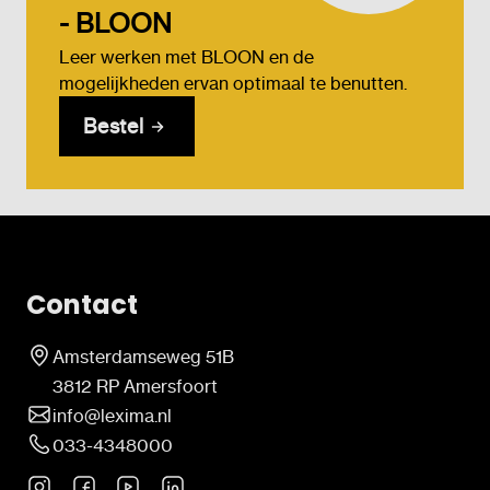
- BLOON
Leer werken met BLOON en de
mogelijkheden ervan optimaal te benutten.
Bestel
Contact
Amsterdamseweg 51B
3812 RP Amersfoort
info@lexima.nl
033-4348000