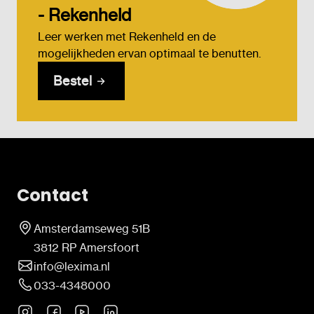
- Rekenheld
Leer werken met Rekenheld en de
mogelijkheden ervan optimaal te benutten.
Bestel
Contact
Amsterdamseweg 51B
3812 RP Amersfoort
info@lexima.nl
033-4348000