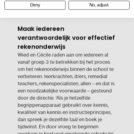
Deny
No, adjust
leerproblemen leren van fouten, zouden ze
geen leerproblemen hebben.’
Maak iedereen
verantwoordelijk voor effectief
rekenonderwijs
Wied en Cécile raden aan om iedereen al
vanaf groep 3 te betrekken bij het proces
om het rekenonderwijs binnen de school te
verbeteren: leerkrachten, ib’ers, remedial
teachers, rekenspecialisten, allen – en dat is
een noodzakelijke voorwaarde – gesteund
door de directie. ‘Als je hetzelfde
begrippenapparaat gebruikt over kennis,
kwaliteit van kennis en instructieprincipes,
dan spreek je dezelfde taal en boek je
tijdwinst. En door vroeg te beginnen
voorkom je heel veel emotionele schade bij