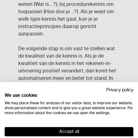
weten (Wat is ...?), bij procedurekennis om
toepassen (Hoe doe je ...?). Als je weet om
welk type kennis het gaat, kun je je
instructieprincipes daarop gericht
aanpassen.
De volgende stap is om vast te stellen wat
de kwaliteit van de kennis is. Als je de
kwaliteit van de kennis in het rekenen-in-
uitvoering positief verandert, dan komt het
automatiseren meer en beter tot stand. In
het automatiseringsproces is het
Privacy policy
voornamelijk belangrijk om eerst de
We use cookies
kwaliteit te verbeteren, voordat je de kennis
We may place these for analysis of our visitor data, to improve our website,
uitbreidt naar andere contexten of het
show personalised content and to give you a great website experience. For
more information about the cookies we use open the settings.
tempo verhoogt. ‘Ga niet het tempo
opvoeren als het rekenen nog niet 100%
goed gaat, dat is desastreus. Fouten hebben
Accept all
geen enkele zin. Als kinderen met