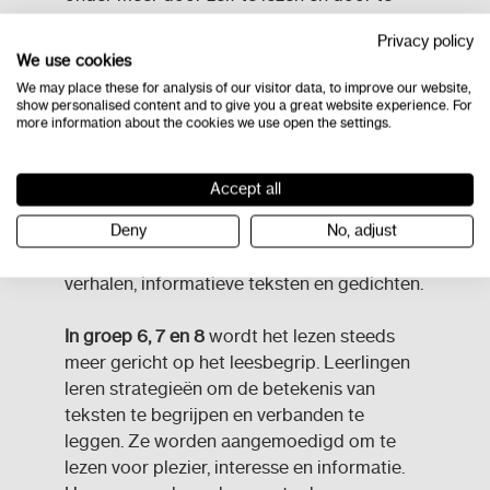
worden voorgelezen.
Privacy policy
We use cookies
In groep 4 en 5
breiden leerlingen hun
We may place these for analysis of our visitor data, to improve our website,
leesvaardigheid verder uit. Ze vergroten hun
show personalised content and to give you a great website experience. For
more information about the cookies we use open the settings.
woordenschat en leren meer complexe
woorden te herkennen en te begrijpen.
Leerlingen werken aan hun
Accept all
leesnauwkeurigheid, leestempo en
leesexpressie. Zo komen ze in contact met
Deny
No, adjust
verschillende soorten teksten, zoals
verhalen, informatieve teksten en gedichten.
In groep 6, 7 en 8
wordt het lezen steeds
meer gericht op het leesbegrip. Leerlingen
leren strategieën om de betekenis van
teksten te begrijpen en verbanden te
leggen. Ze worden aangemoedigd om te
lezen voor plezier, interesse en informatie.