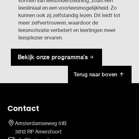
vormen van leesondersteuning, zoals een
leesliniaal en een voorleesmogelijkheid. Zo
kunnen ook zij zelfstandig lezen. Dit leidt tot
meer zelfvertrouwen, waardoor de
leesmotivatie verbetert en leerlingen meer
leesplezier ervaren.
Bekijk onze programma's
Terug naar boven
Contact
Amsterdamseweg 51B
3812 RP Amersfoort