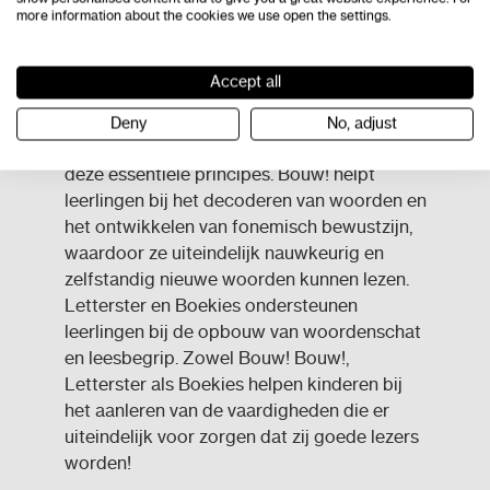
Deze tien stelregels, gebaseerd op een
more information about the cookies we use open the settings.
schat aan onderzoek en expertise,
benadrukken het belang van effectieve
Accept all
leesinstructie en van leesbegrip bij jonge
lezers. De effectieve programma's
Bouw!
,
Deny
No, adjust
Letterster
en
Boekies
sluiten goed aan bij
deze essentiële principes. Bouw! helpt
leerlingen bij het decoderen van woorden en
het ontwikkelen van fonemisch bewustzijn,
waardoor ze uiteindelijk nauwkeurig en
zelfstandig nieuwe woorden kunnen lezen.
Letterster en Boekies ondersteunen
leerlingen bij de opbouw van woordenschat
en leesbegrip. Zowel
Bouw!
Bouw!,
Letterster als Boekies helpen kinderen bij
het aanleren van de vaardigheden die er
uiteindelijk voor zorgen dat zij goede lezers
worden!