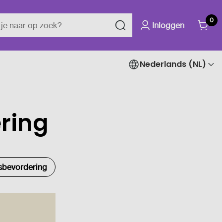
0
Inloggen
Nederlands (NL)
ring
sbevordering