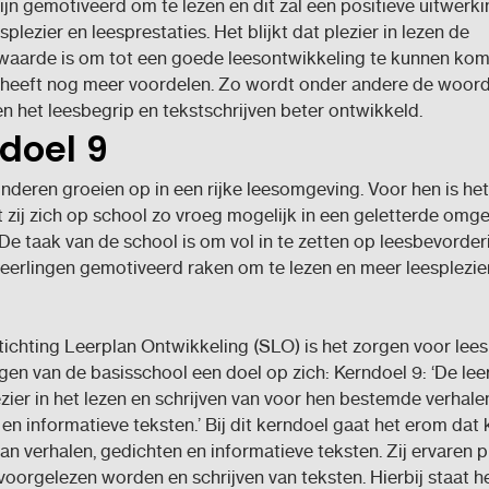
ijn gemotiveerd om te lezen en dit zal een positieve uitwerk
plezier en leesprestaties. Het blijkt dat plezier in lezen de
waarde is om tot een goede leesontwikkeling te kunnen kom
n heeft nog meer voordelen. Zo wordt onder andere de woor
n het leesbegrip en tekstschrijven beter ontwikkeld.
doel 9
kinderen groeien op in een rijke leesomgeving. Voor hen is he
 zij zich op school zo vroeg mogelijk in een geletterde omg
De taak van de school is om vol in te zetten op leesbevorder
eerlingen gemotiveerd raken om te lezen en meer leesplezier
ichting Leerplan Ontwikkeling (SLO) is het zorgen voor leesp
ingen van de basisschool een doel op zich: Kerndoel 9: ‘De lee
ezier in het lezen en schrijven van voor hen bestemde verhale
en informatieve teksten.’ Bij dit kerndoel gaat het erom dat
an verhalen, gedichten en informatieve teksten. Zij ervaren pl
 voorgelezen worden en schrijven van teksten. Hierbij staat h