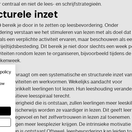
 centraal en niet de lees- en schrijfstrategieën.
cturele inzet
 bereik je door in te zetten op leesbevordering. Onder
ering verstaan we het stimuleren van lezen met als doel dat 
 als een verplichte activiteit ervaren, maar beschouwen als e
rije)tijdsbesteding. Dit bereik je niet door slechts een week p
viteiten rondom lezen te organiseren, bijvoorbeeld tijdens de
ekenweek.
policy
ering vraagt om een systematische en structurele inzet va
de activiteiten en werkvormen. Wekelijks aandacht voor
how
ering prikkelt leerlingen tot lezen. Hun leeshouding verander
en positieve leesspiraal terecht.
euwsgierigheid die is ontstaan, zullen leerlingen meer leesk
. Logischerwijs worden ze vaardiger in lezen. Dit geeft leer
etentiegevoel en het zelfvertrouwen in lezen zal toenemen. 
 leerlingen meer leesplezier krijgen. De intrinsieke motivati
an lezen is ontstaan! Oftewel: leesbevordering kan leiden to