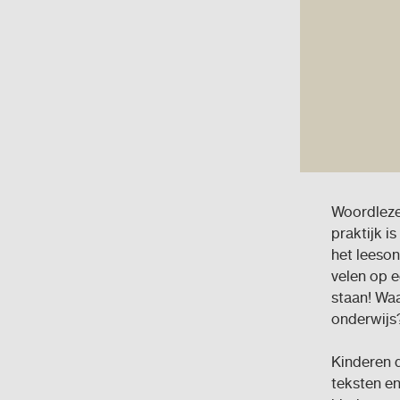
Woordlezen
praktijk i
het leeson
velen op ee
staan! Waa
onderwijs
Kinderen d
teksten e