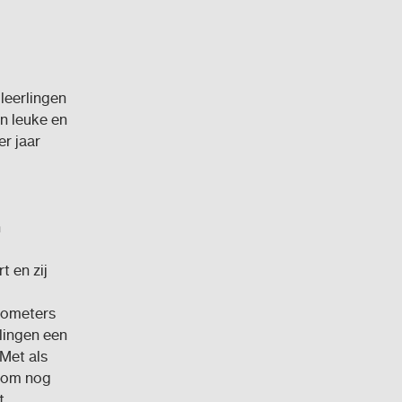
leerlingen
en leuke en
er jaar
n
t en zij
ilometers
lingen een
Met als
e om nog
t