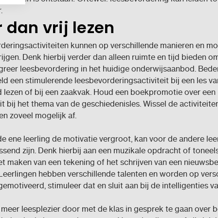
.
 dan vrij lezen
deringsactiviteiten kunnen op verschillende manieren en m
rijgen. Denk hierbij verder dan alleen ruimte en tijd bieden om 
egreer leesbevordering in het huidige onderwijsaanbod. Bed
ld een stimulerende leesbevorderingsactiviteit bij een les va
d lezen of bij een zaakvak. Houd een boekpromotie over een
it bij het thema van de geschiedenisles. Wissel de activiteite
n zoveel mogelijk af.
e ene leerling de motivatie vergroot, kan voor de andere lee
send zijn. Denk hierbij aan een muzikale opdracht of toneel
t maken van een tekening of het schrijven van een nieuwsbe
Leerlingen hebben verschillende talenten en worden op vers
emotiveerd, stimuleer dat en sluit aan bij de intelligenties v
meer leesplezier door met de klas in gesprek te gaan over 