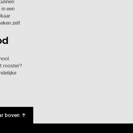
 kunnen
 in een
lkaar
oeken zelf
od
hool.
t rooster?
ndelijke
ar boven