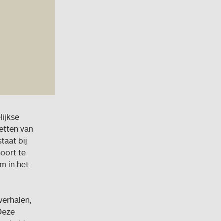
lijkse
cetten van
taat bij
hoort te
m in het
verhalen,
Deze