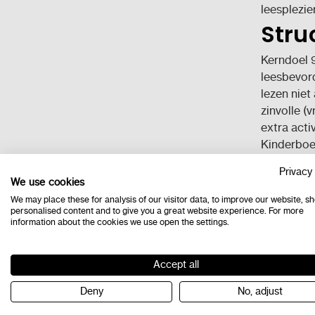
leesplezier
Stru
Kerndoel 9
leesbevord
lezen niet
zinvolle (v
extra acti
Kinderbo
Privacy 
Leesbevord
We use cookies
stimuleren
We may place these for analysis of our visitor data, to improve our website, s
leesbevord
personalised content and to give you a great website experience. For more
information about the cookies we use open the settings.
komen in e
Door de ni
gaan maken
Accept all
sterk comp
Deny
No, adjust
gevolg dat
meer te ga