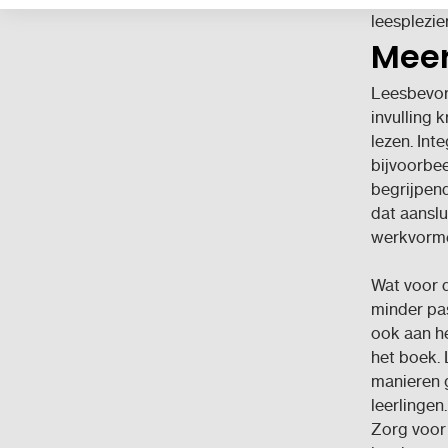
leesplezier
Meer
Leesbevor
invulling k
lezen. Int
bijvoorbee
begrijpen
dat aanslu
werkvorme
Wat voor d
minder pas
ook aan he
het boek. 
manieren g
leerlingen.
Zorg voor 