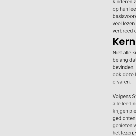
kinderen z
op hun lees
basisvoor
veel leze
verbreed e
Kern
Niet alle 
belang dat
bevinden. 
ook deze l
ervaren.
Volgens St
alle leerl
krijgen pl
gedichten 
genieten v
het lezen,