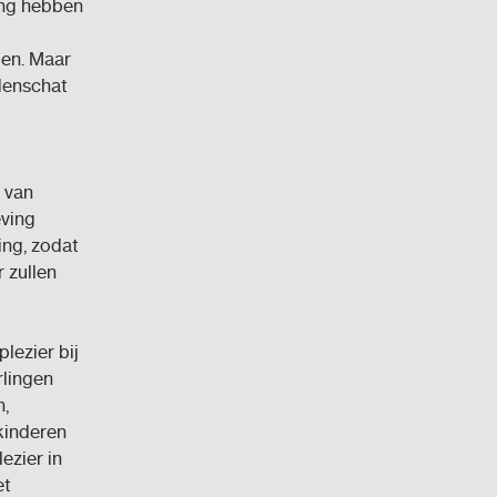
ing hebben
en. Maar
denschat
t van
eving
ing, zodat
 zullen
lezier bij
rlingen
n,
 kinderen
ezier in
et