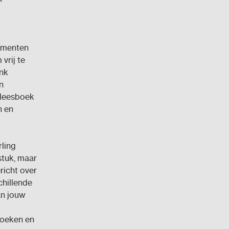
omenten
vrij te
enk
n
 leesboek
n en
rling
stuk, maar
richt over
chillende
an jouw
boeken en