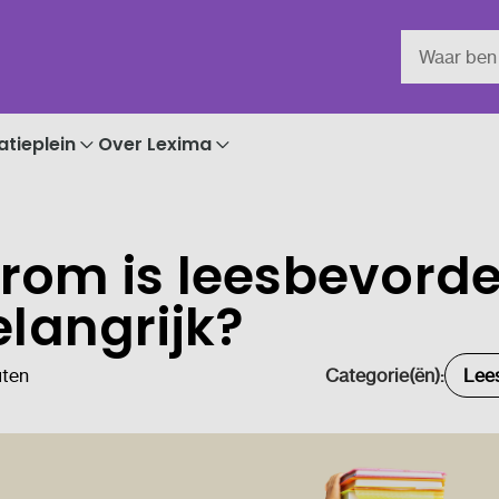
atieplein
Over Lexima
om is leesbevorde
elangrijk?
uten
Categorie(ën):
Lee