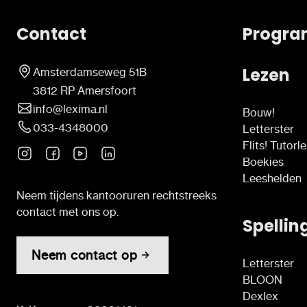
Contact
Progra
Lezen
Amsterdamseweg 51B
3812 RP Amersfoort
info@lexima.nl
Bouw!
033-4348000
Letterster
Flits! Tutorl
Boekies
Leeshelden
Neem tijdens kantooruren rechtstreeks
contact met ons op.
Spellin
Neem contact op
Letterster
BLOON
Dexlex