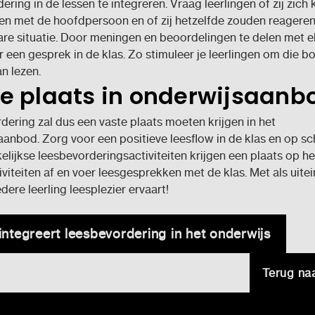
ering in de lessen te integreren. Vraag leerlingen of zij zich
ren met de hoofdpersoon en of zij hetzelfde zouden reageren
are situatie. Door meningen en beoordelingen te delen met e
r een gesprek in de klas. Zo stimuleer je leerlingen om die b
n lezen.
e plaats in onderwijsaanb
ering zal dus een vaste plaats moeten krijgen in het
anbod. Zorg voor een positieve leesflow in de klas en op sc
lijkse leesbevorderingsactiviteiten krijgen een plaats op he
iviteiten af en voer leesgesprekken met de klas. Met als uitei
dere leerling leesplezier ervaart!
integreert leesbevordering in het onderwijs
Terug na