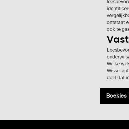
leesbevord
identifice
vergelijkb
ontstaat e
ook te gaa
Vast
Leesbevord
onderwijsa
Welke weke
Wissel act
doel dat ie
Boekies 