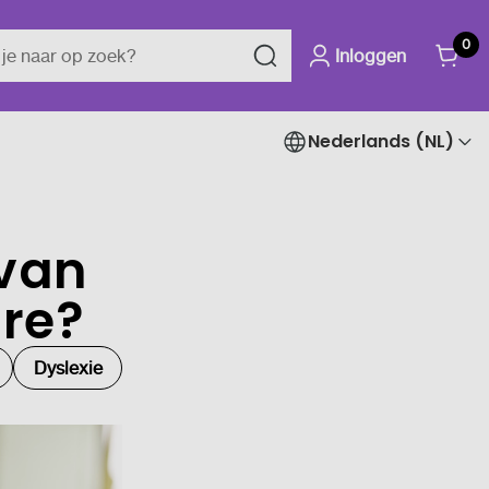
0
Inloggen
Nederlands (NL)
van
re?
Dyslexie