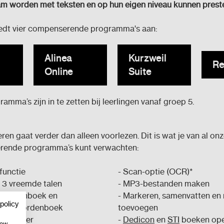
am worden met teksten en op hun eigen niveau kunnen prest
edt vier compenserende programma's aan:
Alinea
Kurzweil
Re
Online
Suite
amma’s zijn in te zetten bij leerlingen vanaf groep 5.
n gaat verder dan alleen voorlezen. Dit is wat je van al onz
ende programma’s kunt verwachten:
functie
- Scan-optie (OCR)*
 3 vreemde talen
- MP3-bestanden maken
woordenboek en
- Markeren, samenvatten en 
policy
ngenwoordenboek
toevoegen
orspeller
-
Dedicon
en
STI
boeken op
how