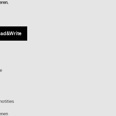
eren.
ad&Write
e
notities
enen