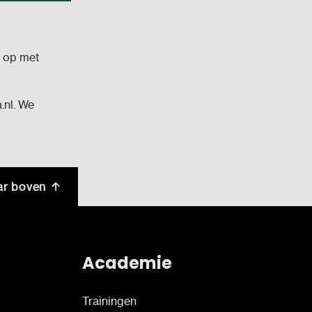
t op met
.nl. We
ar boven
Academie
Trainingen