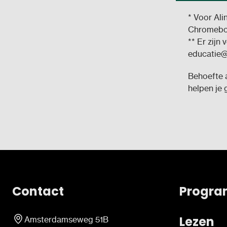
* Voor Ali
Chromebo
** Er zijn
educatie@l
Behoefte 
helpen je 
Contact
Progra
Lezen
Amsterdamseweg 51B