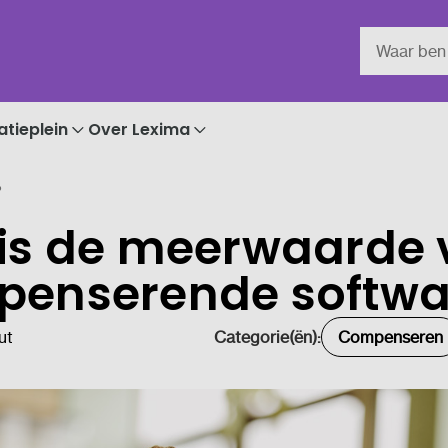
atieplein
Over Lexima
?
is de meerwaarde 
enserende softwa
ut
Categorie(ën):
Compenseren