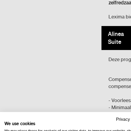
zelfredza
Lexima bi
Alinea
Suite
Deze progr
Compensere
compenser
- Voorlees
- Minimaal
- Prisma 
Privacy 
afbeeldi
We use cookies
- Woordvo
We may place these for analysis of our visitor data, to improve our website, s