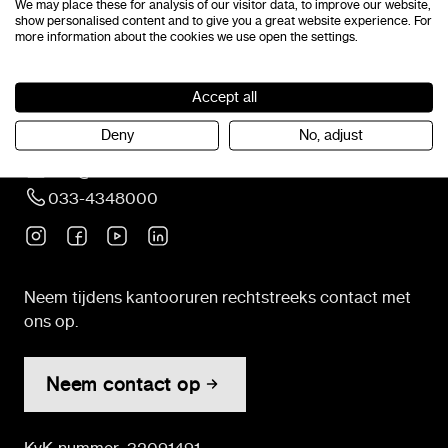
We may place these for analysis of our visitor data, to improve our website,
show personalised content and to give you a great website experience. For
more information about the cookies we use open the settings.
Contact
Accept all
Amsterdamseweg 51B
Deny
No, adjust
3812 RP Amersfoort
info@lexima.nl
033-4348000
Neem tijdens kantooruren rechtstreeks contact met
ons op.
Neem contact op
KvK-nummer: 32091491