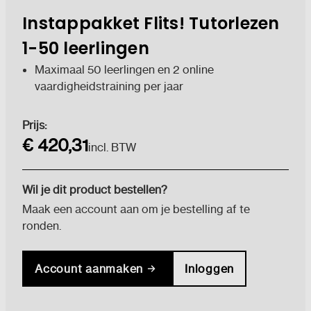
Instappakket Flits! Tutorlezen
1-50 leerlingen
Maximaal 50 leerlingen en 2 online
vaardigheidstraining per jaar
Huidige
Prijs:
voorraad:
€ 420,31
incl. BTW
Wil je dit product bestellen?
Maak een account aan om je bestelling af te
ronden.
Account aanmaken
Inloggen