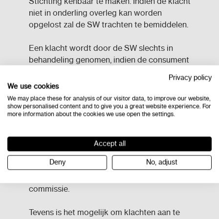
Stichting kenbaar te maken. Indien de klacht
niet in onderling overleg kan worden
opgelost zal de SW trachten te bemiddelen.
Een klacht wordt door de SW slechts in
behandeling genomen, indien de consument
zijn klacht eerst binnen redelijke tijd aan
Privacy policy
Lexima heeft voorgelegd. De uitspraak
We use cookies
hiervan is bindend en zowel ondernemer als
We may place these for analysis of our visitor data, to improve our website,
consument stemmen in met deze bindende
show personalised content and to give you a great website experience. For
more information about the cookies we use open the settings.
uitspraak.
Aan het voorleggen van een geschil aan
Accept all
deze geschillencommissie zijn kosten
Deny
No, adjust
verbonden die door de consument betaald
dienen te worden aan de betreffende
commissie.
Tevens is het mogelijk om klachten aan te