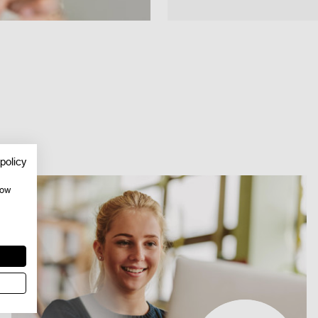
policy
how