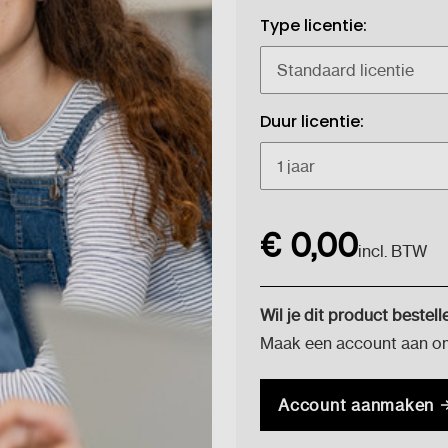
Type licentie:
Duur licentie:
Huidige
€ 0,00
voorraad:
incl. BTW
Wil je dit product bestell
Maak een account aan om 
Account aanmaken