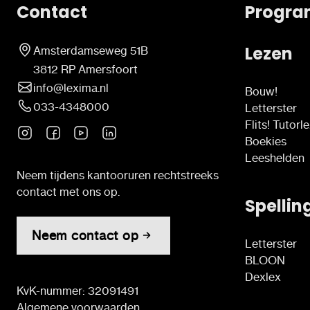
Contact
Progra
Lezen
Amsterdamseweg 51B
3812 RP Amersfoort
info@lexima.nl
Bouw!
033-4348000
Letterster
Flits! Tutorl
Boekies
Leeshelden
Neem tijdens kantooruren rechtstreeks
contact met ons op.
Spellin
Neem contact op
Letterster
BLOON
Dexlex
KvK-nummer: 32091491
Algemene voorwaarden