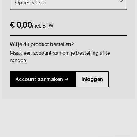
Huidige
€ 0,00
voorraad:
incl. BTW
Wil je dit product bestellen?
Maak een account aan om je bestelling af te
ronden.
Account aanmaken
Inloggen