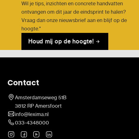
Wil je tips, inzichten en concrete handvatten
ontvangen om dit jaar de eindsprint te halen?
Vraag dan onze nieuwsbrief aan en blijf op de
hoogte."
Houd mij op de hoogte!
Contact
Amsterdamseweg 51B
3812 RP Amersfoort
info@lexima.nl
033-4348000