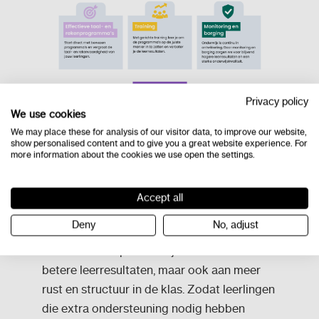
Privacy policy
We use cookies
Beter taalonderwijs
We may place these for analysis of our visitor data, to improve our website,
show personalised content and to give you a great website experience. For
more information about the cookies we use open the settings.
begint met een
doordachte
Accept all
aanpak
Deny
No, adjust
Door deze aanpak werk je niet alleen aan
betere leerresultaten, maar ook aan meer
rust en structuur in de klas. Zodat leerlingen
die extra ondersteuning nodig hebben