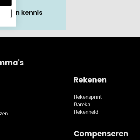
it van kennis
mma's
Rekenen
Rekensprint
Bareka
Rekenheld
ezen
Compenseren