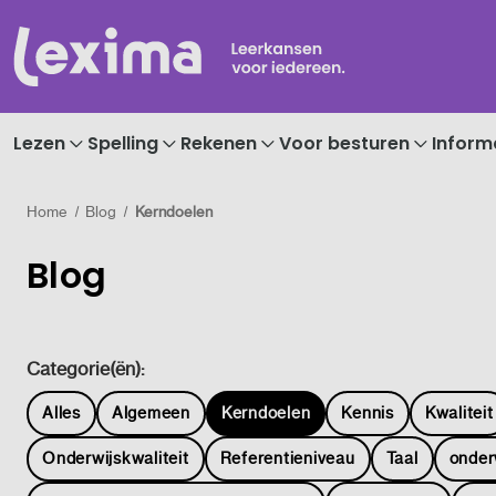
Lezen
Spelling
Rekenen
Voor besturen
Inform
Home
Blog
Kerndoelen
Blog
Categorie(ën):
Alles
Algemeen
Kerndoelen
Kennis
Kwaliteit
Onderwijskwaliteit
Referentieniveau
Taal
onder