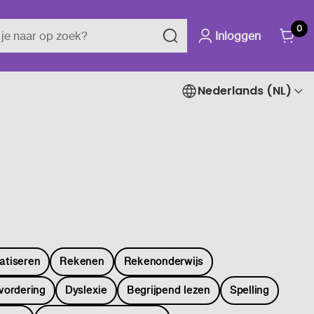
0
Inloggen
Nederlands (NL)
atiseren
Rekenen
Rekenonderwijs
vordering
Dyslexie
Begrijpend lezen
Spelling