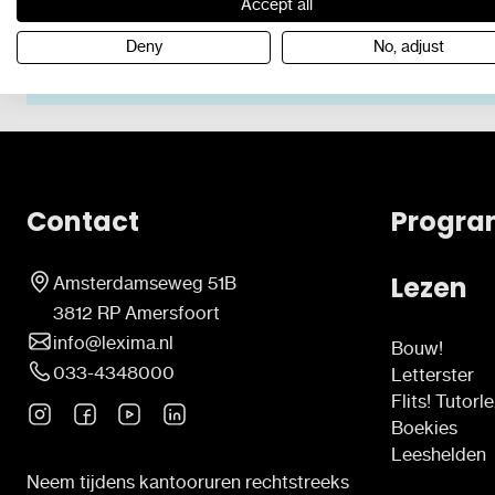
Accept all
Kerndoelen halen begint bij de kwalite
Deny
No, adjust
Contact
Progra
Lezen
Amsterdamseweg 51B
3812 RP Amersfoort
info@lexima.nl
Bouw!
033-4348000
Letterster
Flits! Tutorl
Boekies
Leeshelden
Neem tijdens kantooruren rechtstreeks