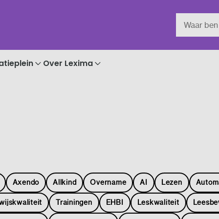
atieplein
Over Lexima
Axendo
Allkind
Overname
AI
Lezen
Autom
wijskwaliteit
Trainingen
EHBI
Leskwaliteit
Leesbe