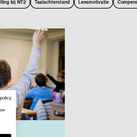
lling bij NT2
Taalachterstand
Leesmotivatie
Compens
policy
how