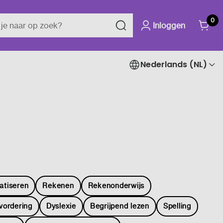
0
Inloggen
Nederlands (NL)
atiseren
Rekenen
Rekenonderwijs
vordering
Dyslexie
Begrijpend lezen
Spelling