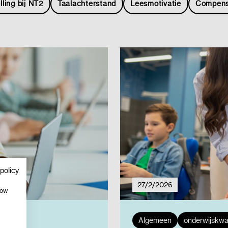
lling bij NT2
Taalachterstand
Leesmotivatie
Compens
policy
27/2/2026
how
Algemeen
onderwijskwal