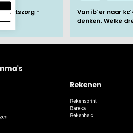
aliteitszorg -
Van ib’er naar kc’
2026
denken. Welke dre
mma's
Rekenen
Rekensprint
Bareka
Rekenheld
ezen