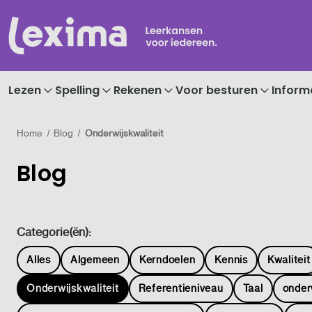
Lezen
Spelling
Rekenen
Voor besturen
Inform
Home
Blog
Onderwijskwaliteit
Blog
Categorie(ën):
Alles
Algemeen
Kerndoelen
Kennis
Kwaliteit
Onderwijskwaliteit
Referentieniveau
Taal
onder