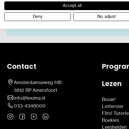
Accept all
Tijd voor gerichte keuzes en sterke kw
Deny
No, adjust
Rapport De Staat van het Onderwijs 
Contact
Progra
Lezen
Amsterdamseweg 51B
3812 RP Amersfoort
info@lexima.nl
Bouw!
033-4348000
Letterster
Flits! Tutorl
Boekies
Leeshelden