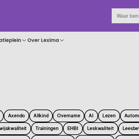
atieplein
Over Lexima
Axendo
Allkind
Overname
AI
Lezen
Autom
wijskwaliteit
Trainingen
EHBI
Leskwaliteit
Leesbe